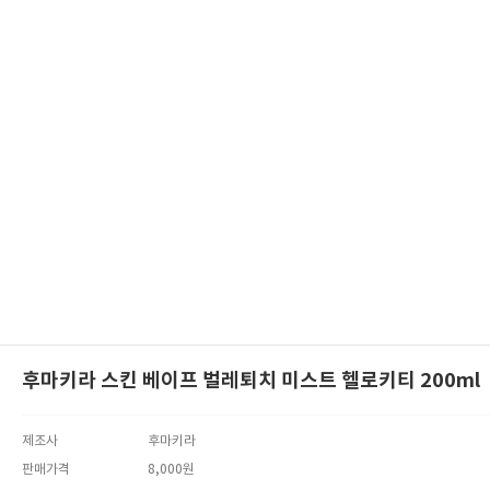
후마키라 스킨 베이프 벌레퇴치 미스트 헬로키티 200ml
제조사
후마키라
판매가격
8,000원