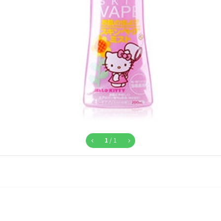
1
/
1