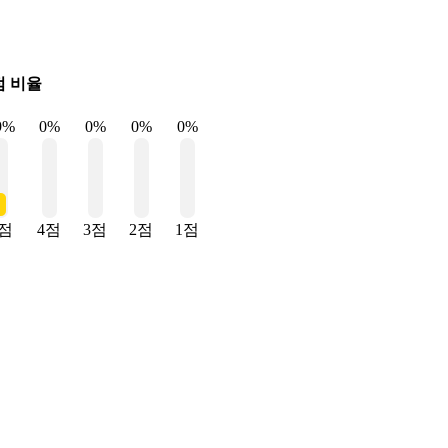
점 비율
9%
0%
0%
0%
0%
5점
4점
3점
2점
1점