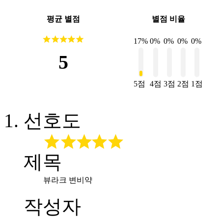
평균 별점
별점 비율
17%
0%
0%
0%
0%
5
5점
4점
3점
2점
1점
선호도
제목
뷰라크 변비약
작성자