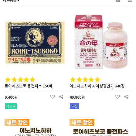
상품정렬
로이히츠보코 동전파스 156매
이노치노하하 A 여성갱년기 840정
9,400원
49,800원
베스트
추천