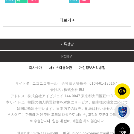
HOT
베스트
SALE
HOT
SALE
더보기 +
카톡상담
PC화면
회사소개
서비스이용약관
개인정보처리방침
サイト名 : ニコニコモール
会社法人等番号 : 0104-01-135167
会社名 : 株式会社 IBJ
アドレス : 株式会社アイビジェイ 144-0047 東京都大田区萩中 3-17-16
本サイトは、韓国の個人購買顧客を対象にサービス、顧客様の注文に応じて
韓国に輸出を行います。日本内での販売、配達は行いません。
본 사이트는 한국의 개인 구매 고객을 대상으로 서비스, 고객의 주문에 따라 한국으
로 수출합니다. 일본 내 판매, 배달은 하지 않습니다.
대표번호 : 070-7772-4500
메일 : niconicokorea@gmail.com