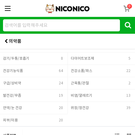
0
의약품
감기/두통/호흡기
8
다이어트보조제
5
건강기능식품
64
건강소품/파스
22
구급/상비약
24
근육통/관절
2
발건강/무좀
19
비염/알레르기
13
안약/눈 건강
20
위장/장건강
39
피부/미용
20