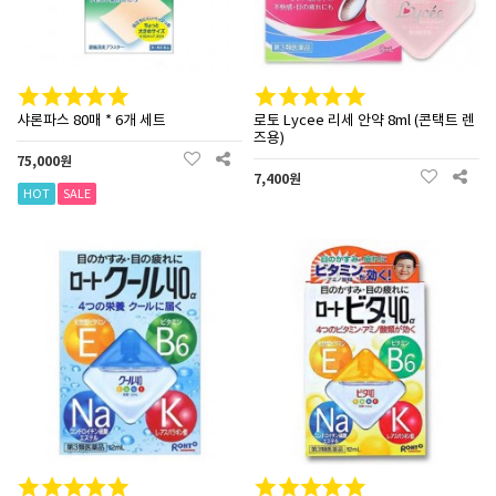
샤론파스 80매 * 6개 세트
로토 Lycee 리세 안약 8ml (콘택트 렌
즈용)
75,000원
7,400원
HOT
SALE