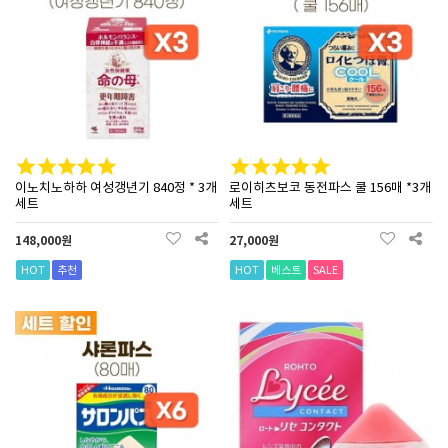
이노치노하하 여성갱년기 840정 * 3개
로이히츠보코 동전파스 쿨 156매 *3개
세트
세트
148,000원
27,000원
HOT
추천
HOT
베스트
SALE