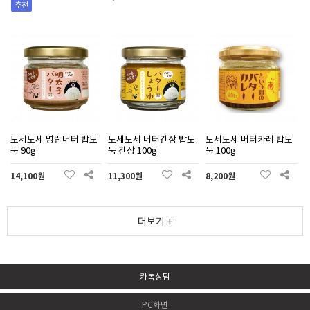
추천
노세노세 명란버터 밥도
노세노세 버터간장 밥도
노세노세 버터카레 밥도
둑 90g
둑 간장 100g
둑 100g
14,100원
11,300원
8,200원
더보기 +
카톡상담
PC화면