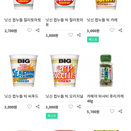
닛신 컵누들 칠리토마토
닛신 컵누들 빅 칠리토마
닛신 컵누들 빅 카레
토
2,700원
3,000원
3,800원
베스트
닛신 컵누들 빅 씨푸드
닛신 컵누들 빅 오리지널
카메야 와사비 후리카케
48g
3,000원
3,000원
5,700원
베스트