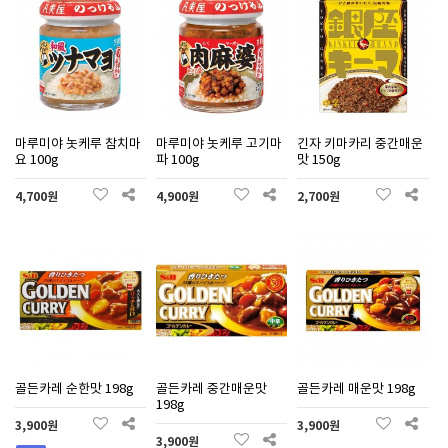
마루미야 놋케루 참치마
마루미야 놋케루 고기마
긴자 키마카리 중간매운
요 100g
파 100g
맛 150g
4,700원
4,900원
2,700원
골든카레 순한맛 198g
골든카레 중간매운맛
골든카레 매운맛 198g
198g
3,900원
3,900원
3,900원