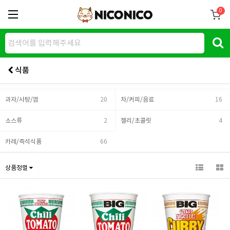
0
식품
과자/사탕/껌
20
차/커피/음료
16
소스류
2
젤리/초콜릿
4
카레/즉석식품
66
상품정렬