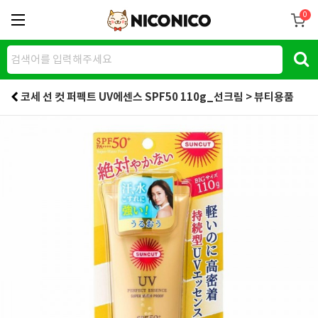
0
코세 선 컷 퍼펙트 UV에센스 SPF50 110g_선크림 > 뷰티용품