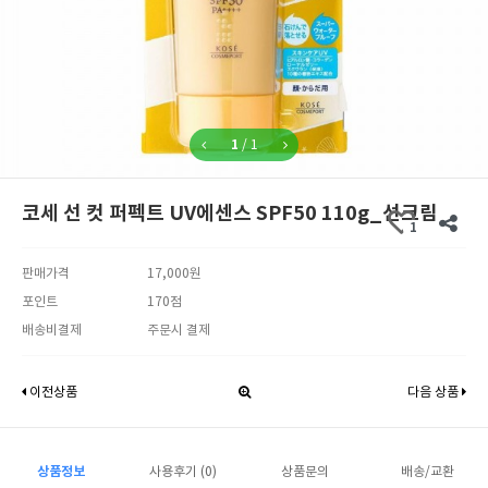
1
/
1
코세 선 컷 퍼펙트 UV에센스 SPF50 110g_선크림
1
판매가격
17,000원
포인트
170점
배송비결제
주문시 결제
이전상품
다음 상품
상품정보
사용후기 (0)
상품문의
배송/교환