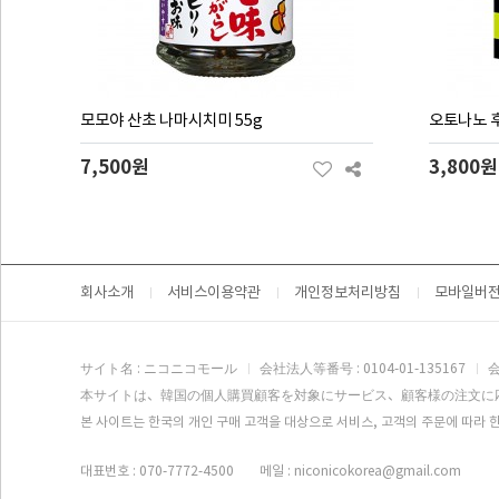
모모야 산초 나마시치미 55g
오토나노 후
7,500원
3,800원
회사소개
서비스이용약관
개인정보처리방침
모바일버
サイト名 : ニコニコモール
会社法人等番号 : 0104-01-135167
会
本サイトは、韓国の個人購買顧客を対象にサービス、顧客様の注文に
본 사이트는 한국의 개인 구매 고객을 대상으로 서비스, 고객의 주문에 따라 한
대표번호 : 070-7772-4500
메일 : niconicokorea@gmail.com