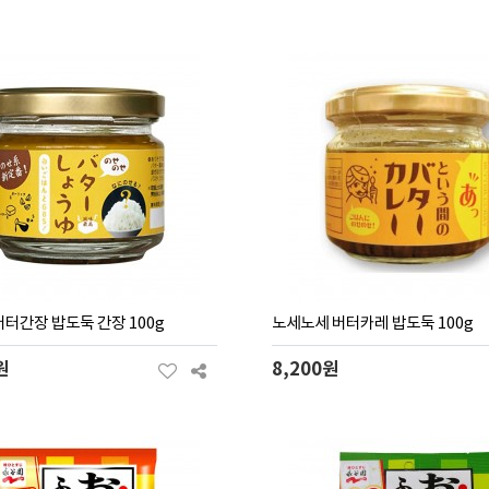
터간장 밥도둑 간장 100g
노세노세 버터카레 밥도둑 100g
원
8,200원