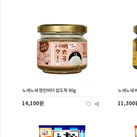
노세노세 명란버터 밥도둑 90g
노세노세 버
14,100원
11,300