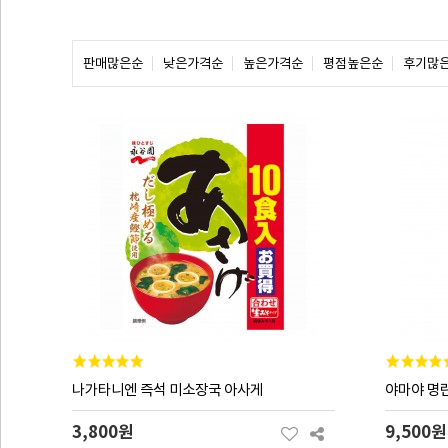
판매많은순
낮은가격순
높은가격순
평점높은순
후기많
나가타니엔 즉석 미소장국 아사게
야마야 명란
3,800원
9,500원