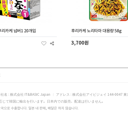
리카케 넘버1 20개입
후리카케 노리타마 대용량 58g
3,700원
전
社名 : 株式会社 IT&BASIC Japan
アドレス : 株式会社アイビジェイ 144-0047 東
応じて韓国に輸出を行います。日本内での販売、配達は行いません。
국으로 수출합니다. 일본 내 판매, 배달은 하지 않습니다.