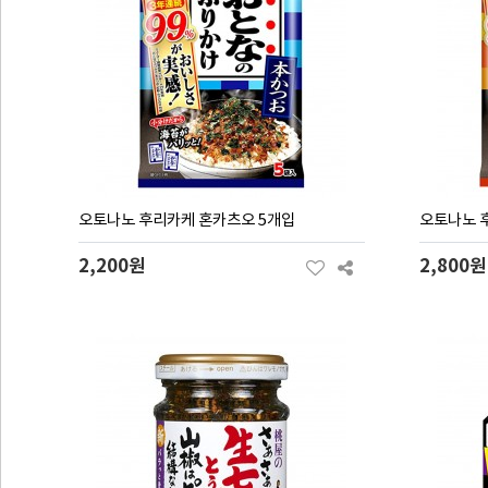
오토나노 후리카케 혼카츠오 5개입
오토나노 
2,200원
2,800원