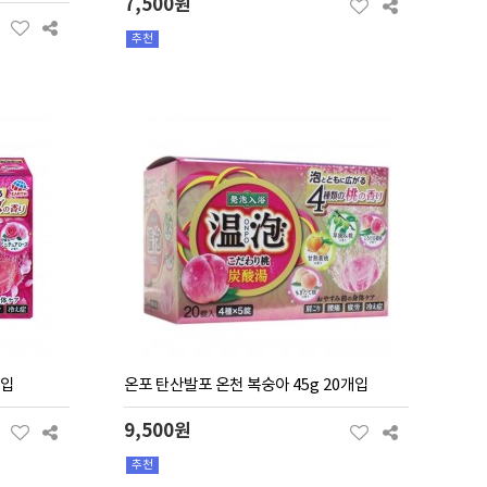
7,500원
추천
개입
온포 탄산발포 온천 복숭아 45g 20개입
9,500원
추천