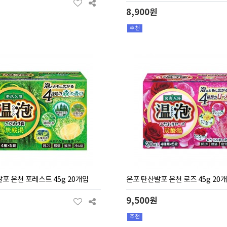
8,900원
추천
포 온천 포레스트 45g 20개입
온포 탄산발포 온천 로즈 45g 20
9,500원
추천