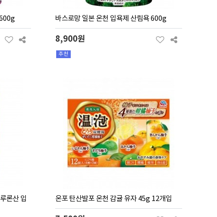
600g
바스로망 일본 온천 입욕제 산림욕 600g
8,900원
추천
루론산 입
온포 탄산발포 온천 감귤 유자 45g 12개입