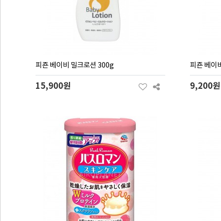
피죤 베이비 밀크로션 300g
피죤 베이비
15,900원
9,200원