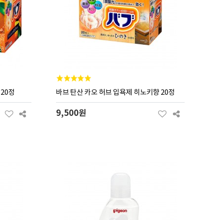
 20정
바브 탄산 카오 허브 입욕제 히노키향 20정
9,500원