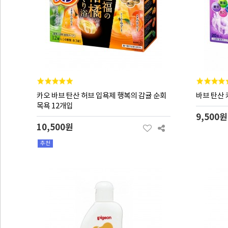
카오 바브 탄산 허브 입욕제 행복의 감귤 순회
바브 탄산 
목욕 12개입
9,500원
10,500원
추천