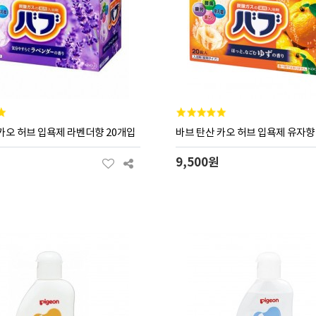
카오 허브 입욕제 라벤더향 20개입
바브 탄산 카오 허브 입욕제 유자향
9,500원