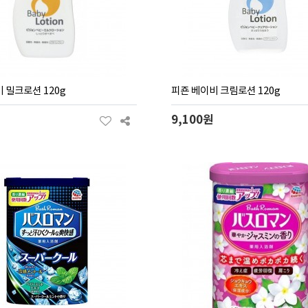
 밀크로션 120g
피죤 베이비 크림로션 120g
9,100원