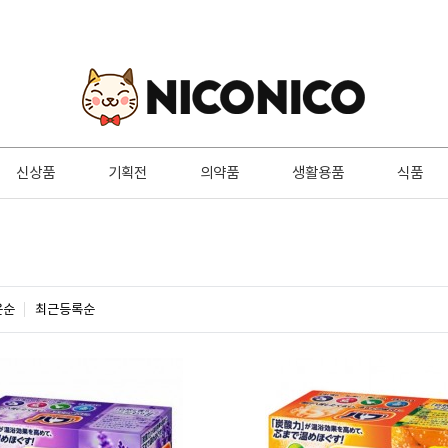
신상품
기획전
의약품
생활용품
식품
은순
최근등록순