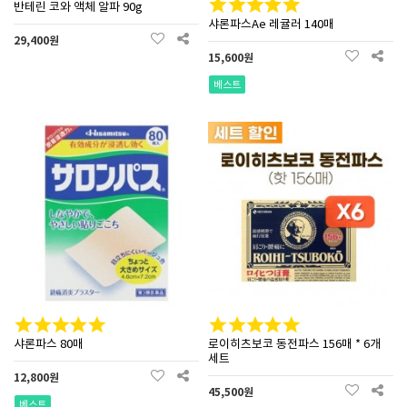
반테린 코와 액체 알파 90g
샤론파스Ae 레귤러 140매
29,400원
15,600원
베스트
샤론파스 80매
로이히츠보코 동전파스 156매 * 6개
세트
12,800원
45,500원
베스트