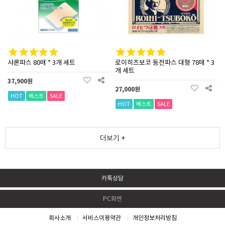
샤론파스 80매 * 3개 세트
로이히츠보코 동전파스 대형 78매 * 3
개 세트
37,900원
27,000원
HOT
베스트
SALE
HOT
베스트
SALE
더보기 +
카톡상담
PC화면
회사소개
서비스이용약관
개인정보처리방침