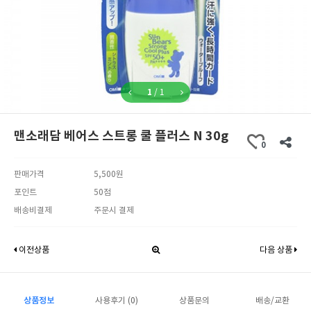
1
/
1
맨소래담 베어스 스트롱 쿨 플러스 N 30g
0
판매가격
5,500원
포인트
50점
배송비결제
주문시 결제
이전상품
다음 상품
상품정보
사용후기 (0)
상품문의
배송/교환