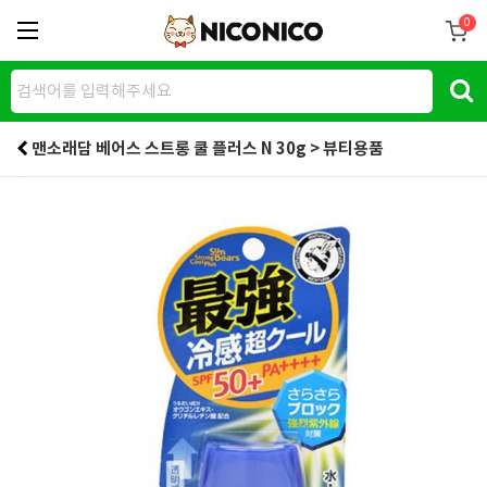
0
맨소래담 베어스 스트롱 쿨 플러스 N 30g > 뷰티용품