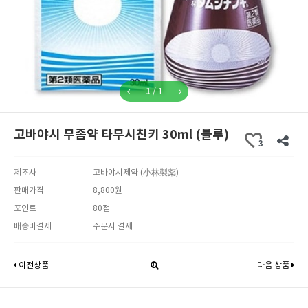
1
/
1
고바야시 무좀약 타무시친키 30ml (블루)
3
제조사
고바야시제약 (小林製薬)
판매가격
8,800원
포인트
80점
배송비결제
주문시 결제
이전상품
다음 상품