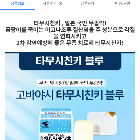
상품정보
사용후기 (0)
상품문의
배송/교환
타무시친키 , 일본 국민 무좀약!
곰팡이를 죽이는 미코나조루 질산염을 주 성분으로 각질
을 연화시키고
2차 감염예방에 좋은 무좀 치료제 타무시친키!