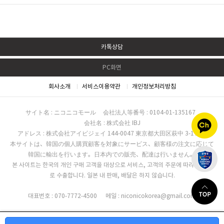
카톡상담
PC화면
회사소개
서비스이용약관
개인정보처리방침
サイト名 : ニコニコモール
会社法人等番号 : 0104-01-135167
会社名 : 株式会社 IBJ
アドレス : 株式会社アイビジェイ 144-0047 東京都大田区萩中 3-17-16
本サイトは、韓国の個人購買顧客を対象にサービス、顧客様の注文に応じて
韓国に輸出を行います。日本内での販売、配達は行いません。
본 사이트는 한국의 개인 구매 고객을 대상으로 서비스, 고객의 주문에 따라 한국으
로 수출합니다. 일본 내 판매, 배달은 하지 않습니다.
대표번호 : 070-7772-4500
메일 : niconicokorea@gmail.com