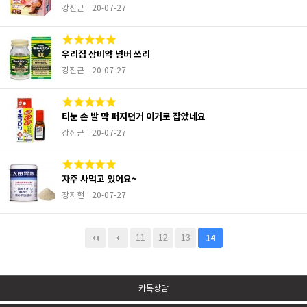
강진근
20-07-27
우리집 상비약 넘버 쓰리
강진근
20-07-27
티눈 손 발 막 퍼지던거 이거로 잡았네요
강진근
20-07-27
자주 사먹고 있어요~
장지현
20-07-27
11
12
13
14
카톡상담