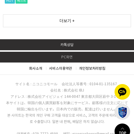
HOT
베스트
더보기 +
카톡상담
PC화면
회사소개
서비스이용약관
개인정보처리방침
サイト名 : ニコニコモール
会社法人等番号 : 0104-01-135167
会社名 : 株式会社 IBJ
アドレス : 株式会社アイビジェイ 144-0047 東京都大田区萩中 3-17-16
本サイトは、韓国の個人購買顧客を対象にサービス、顧客様の注文に応じて
韓国に輸出を行います。日本内での販売、配達は行いません。
본 사이트는 한국의 개인 구매 고객을 대상으로 서비스, 고객의 주문에 따라 한국으
로 수출합니다. 일본 내 판매, 배달은 하지 않습니다.
대표번호 : 070-7772-4500
메일 : niconicokorea@gmail.com