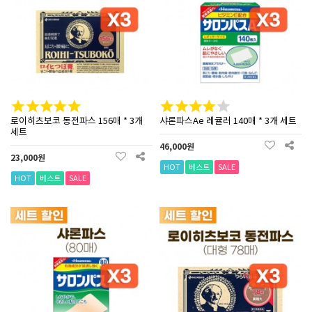
로이히츠보코 동전파스 156매 * 3개
샤론파스Ae 레귤러 140매 * 3개 세트
세트
46,000원
23,000원
HOT
베스트
SALE
HOT
베스트
SALE