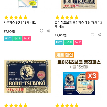
샤론파스 80매 * 3개 세트
로이히츠보코 동전파스 대형 78매 * 3
개 세트
37,900원
27,000원
HOT
베스트
SALE
HOT
베스트
SALE