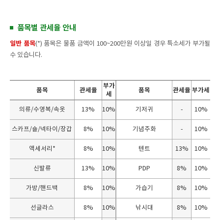
품목별 관세율 안내
일반 품목
(*) 품목은 물품 금액이 100~200만원 이상일 경우 특소세가 부가될
수 있습니다.
부가
품목
관세율
품목
관세율
부가세
세
품
의류/수영복/속옷
13%
10%
기저귀
-
10%
목
별
관
스카프/숄/넥타이/장갑
8%
10%
기념주화
-
10%
세
율
액세서리*
8%
10%
텐트
13%
10%
신발류
13%
10%
PDP
8%
10%
가방/핸드백
8%
10%
가습기
8%
10%
선글라스
8%
10%
낚시대
8%
10%