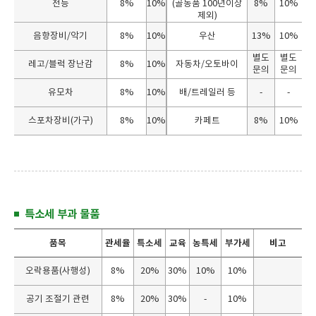
전등
8%
10%
(골동품 100년이상
8%
10%
제외)
음향장비/악기
8%
10%
우산
13%
10%
별도
별도
레고/블럭 장난감
8%
10%
자동차/오토바이
문의
문의
유모차
8%
10%
배/트레일러 등
-
-
스포차장비(가구)
8%
10%
카페트
8%
10%
특소세 부과 물품
품목
관세율
특소세
교육
농특세
부가세
비고
특
오락용품(사행성)
8%
20%
30%
10%
10%
소
세
부
공기 조절기 관련
8%
20%
30%
-
10%
과