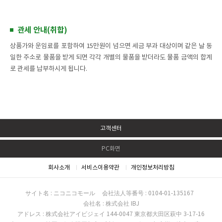
관세 안내(취합)
상품가와 운임료를 포함하여 15만원이 넘으면 세금 부과 대상이며 같은 날 동
일한 주소로 물품을 받게 되면 각각 개별의 물품을 받더라도 물품 금액의 합계
로 관세를 납부하시게 됩니다.
고객센터
PC화면
회사소개
서비스이용약관
개인정보처리방침
サイト名 : ニコニコモール
会社法人等番号 : 0104-01-135167
会社名 : 株式会社 IBJ
アドレス : 株式会社アイビジェイ 144-0047 東京都大田区萩中 3-17-16