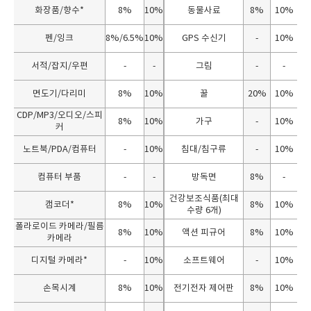
화장품/향수*
8%
10%
동물사료
8%
10%
펜/잉크
8%/6.5%
10%
GPS 수신기
-
10%
서적/잡지/우편
-
-
그림
-
-
면도기/다리미
8%
10%
꿀
20%
10%
CDP/MP3/오디오/스피
8%
10%
가구
-
10%
커
노트북/PDA/컴퓨터
-
10%
침대/침구류
-
10%
컴퓨터 부품
-
-
방독면
8%
-
건강보조식품(최대
캠코더*
8%
10%
8%
10%
수량 6개)
폴라로이드 카메라/필름
8%
10%
액션 피규어
8%
10%
카메라
디지털 카메라*
-
10%
소프트웨어
-
10%
손목시계
8%
10%
전기전자 제어판
8%
10%