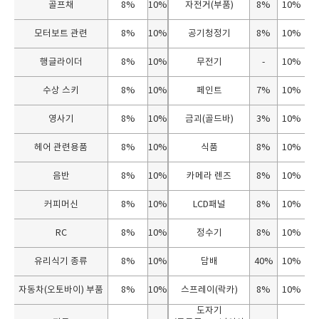
골프채
8%
10%
자전거(부품)
8%
10%
모터보트 관련
8%
10%
공기청정기
8%
10%
행글라이더
8%
10%
무전기
-
10%
수상 스키
8%
10%
페인트
7%
10%
영사기
8%
10%
금괴(골드바)
3%
10%
헤어 관련용품
8%
10%
식품
8%
10%
음반
8%
10%
카메라 렌즈
8%
10%
커피머신
8%
10%
LCD패널
8%
10%
RC
8%
10%
정수기
8%
10%
유리식기 종류
8%
10%
담배
40%
10%
자동차(오토바이) 부품
8%
10%
스프레이(락카)
8%
10%
도자기