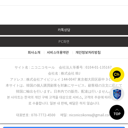
카톡상담
PC화면
회사소개
서비스이용약관
개인정보처리방침
サイト名 : ニコニコモール
会社法人等番号 : 0104-01-135167
会社名 : 株式会社 IBJ
アドレス : 株式会社アイビジェイ 144-0047 東京都大田区萩中 3-17-16
本サイトは、韓国の個人購買顧客を対象にサービス、顧客様の注文に応じて
韓国に輸出を行います。日本内での販売、配達は行いません。
본 사이트는 한국의 개인 구매 고객을 대상으로 서비스, 고객의 주문에 따라 한국으
로 수출합니다. 일본 내 판매, 배달은 하지 않습니다.
대표번호 : 070-7772-4500
메일 : niconicokorea@gmail.com