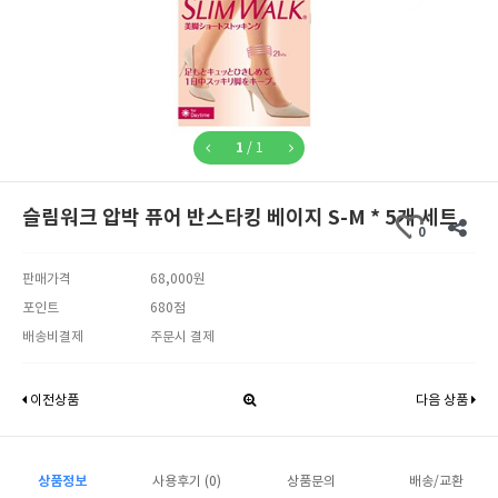
1
/
1
슬림워크 압박 퓨어 반스타킹 베이지 S-M * 5개 세트
0
판매가격
68,000원
포인트
680점
배송비결제
주문시 결제
이전상품
다음 상품
상품정보
사용후기 (0)
상품문의
배송/교환