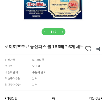
1
/
1
로이히츠보코 동전파스 쿨 156매 * 6개 세트
1
판매가격
53,500원
포인트
530점
배송비결제
주문시 결제
최소구매수량
1 개
최대구매수량
1 개
이전상품
다음 상품