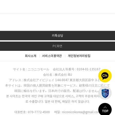
카톡상담
PC화면
회사소개
서비스이용약관
개인정보처리방침
サイト名 : ニコニコモール
会社法人等番号 : 0104-01-135167
会社名 : 株式会社 IBJ
アドレス : 株式会社アイビジェイ 144-0047 東京都大田区萩中 3-17-16
本サイトは、韓国の個人購買顧客を対象にサービス、顧客様の注文に応じて
韓国に輸出を行います。日本内での販売、配達は行いません。
본 사이트는 한국의 개인 구매 고객을 대상으로 서비스, 고객의 주문에 따라 한국으
로 수출합니다. 일본 내 판매, 배달은 하지 않습니다.
대표번호 : 070-7772-4500
메일 : niconicokorea@gmail.com