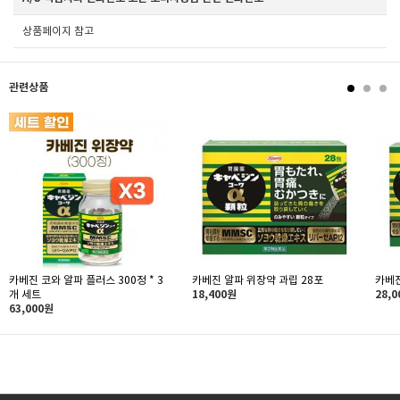
상품페이지 참고
관련상품
카베진 코와 알파 플러스 300정 * 3
카베진 알파 위장약 과립 28포
카베진
개 세트
18,400원
28,
63,000원