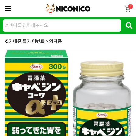
0
카베진 특가 이벤트 > 의약품