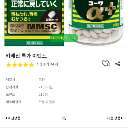
1
/
1
카베진 특가 이벤트
사용후기 34 개
38
제조사
코와
판매가격
21,500원
포인트
210점
배송비결제
주문시 결제
이전상품
다음 상품