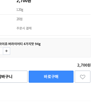
2,700원
120g
20점
주문시 결제
하이츄 버라이어티 4가지맛 94g
2,700원
장바구니
바로구매