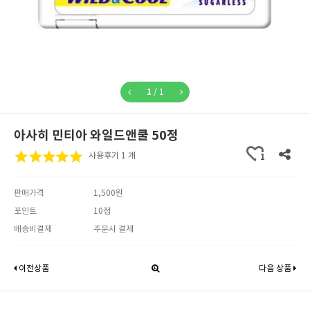
1
/
1
아사히 민티아 와일드앤쿨 50정
사용후기 1 개
1
판매가격
1,500원
포인트
10점
배송비결제
주문시 결제
이전상품
다음 상품