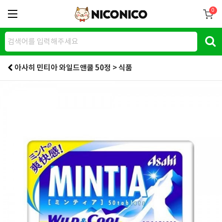
0
아사히 민티아 와일드앤쿨 50정 > 식품