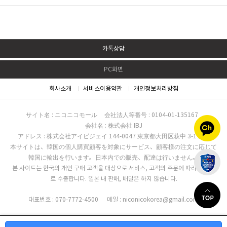
카톡상담
PC화면
회사소개
서비스이용약관
개인정보처리방침
サイト名 : ニコニコモール
会社法人等番号 : 0104-01-135167
会社名 : 株式会社 IBJ
アドレス : 株式会社アイビジェイ 144-0047 東京都大田区萩中 3-17-16
本サイトは、韓国の個人購買顧客を対象にサービス、顧客様の注文に応じて
韓国に輸出を行います。日本内での販売、配達は行いません。
본 사이트는 한국의 개인 구매 고객을 대상으로 서비스, 고객의 주문에 따라 한국으
로 수출합니다. 일본 내 판매, 배달은 하지 않습니다.
대표번호 : 070-7772-4500
메일 : niconicokorea@gmail.com