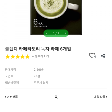
1
/
1
블렌디 카페라토리 녹차 라떼 6개입
사용후기 1 개
4
판매가격
2,900원
포인트
20점
배송비결제
주문시 결제
이전상품
다음 상품