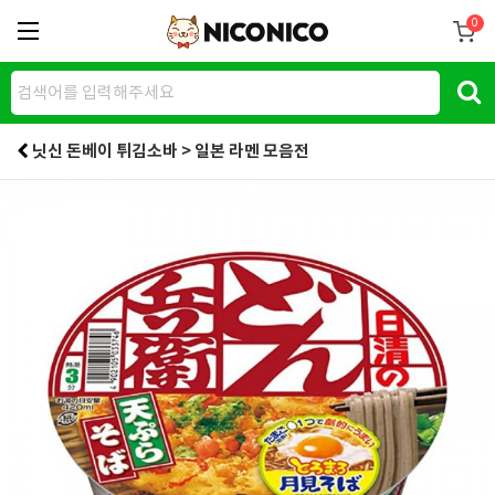
0
닛신 돈베이 튀김소바 > 일본 라멘 모음전