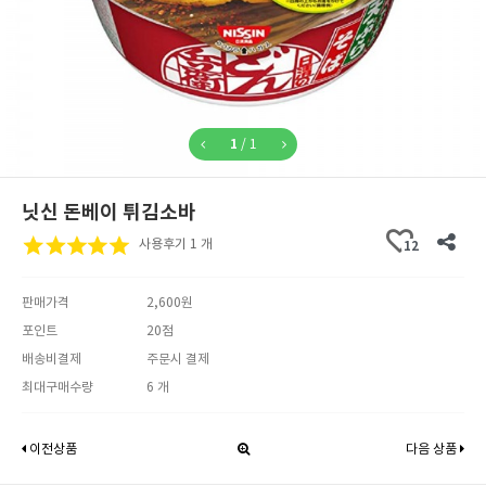
1
/
1
닛신 돈베이 튀김소바
사용후기 1 개
12
판매가격
2,600원
포인트
20점
배송비결제
주문시 결제
최대구매수량
6 개
이전상품
다음 상품