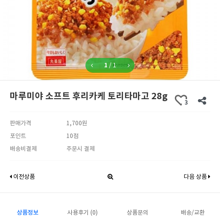
1
/
1
마루미야 소프트 후리카케 토리타마고 28g
3
판매가격
1,700원
포인트
10점
배송비결제
주문시 결제
이전상품
다음 상품
상품정보
사용후기 (0)
상품문의
배송/교환