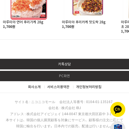
마루미야 연어 후리가케 28g
마루미야 후리카케 맛도락 28g
마루
1,700원
1,700원
초 28
1,7
카톡상담
PC화면
회사소개
서비스이용약관
개인정보처리방침
サイト名 : ニコニコモール
会社法人等番号 : 0104-01-135167
会社名 : 株式会社 IBJ
アドレス : 株式会社アイビジェイ 144-0047 東京都大田区萩中 3-17-16
本サイトは、韓国の個人購買顧客を対象にサービス、顧客様の注文に応じて
韓国に輸出を行います。日本内での販売、配達は行いません。