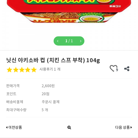
1
/
1
닛신 야키소바 컵 (치킨 스프 부착) 104g
사용후기 1 개
9
판매가격
2,600원
포인트
20점
배송비결제
주문시 결제
최대구매수량
5 개
이전상품
다음 상품