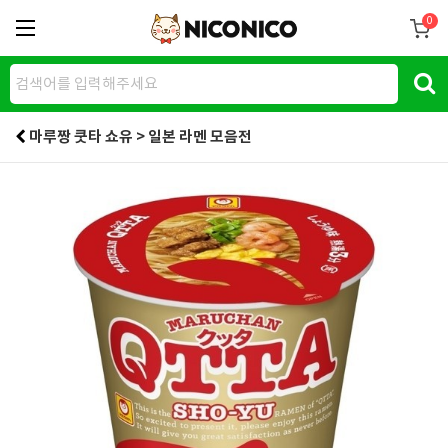
0
마루짱 쿳타 쇼유 > 일본 라멘 모음전