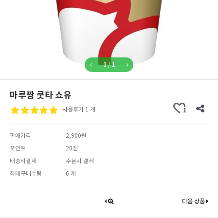
1
/
1
마루짱 쿳타 쇼유
사용후기 1 개
1
판매가격
2,900원
포인트
20점
배송비결제
주문시 결제
최대구매수량
6 개
다음 상품