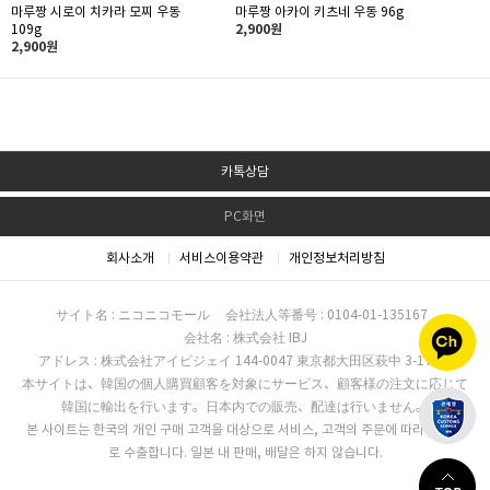
마루짱 시로이 치카라 모찌 우동
마루짱 아카이 키츠네 우동 96g
109g
2,900원
2,900원
카톡상담
PC화면
회사소개
서비스이용약관
개인정보처리방침
サイト名 : ニコニコモール
会社法人等番号 : 0104-01-135167
会社名 : 株式会社 IBJ
アドレス : 株式会社アイビジェイ 144-0047 東京都大田区萩中 3-17-16
本サイトは、韓国の個人購買顧客を対象にサービス、顧客様の注文に応じて
韓国に輸出を行います。日本内での販売、配達は行いません。
본 사이트는 한국의 개인 구매 고객을 대상으로 서비스, 고객의 주문에 따라 한국으
로 수출합니다. 일본 내 판매, 배달은 하지 않습니다.