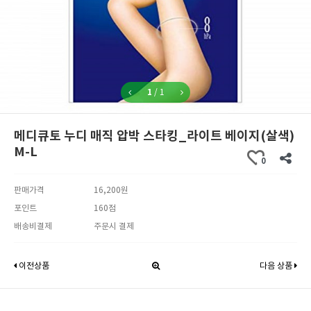
1
/
1
메디큐토 누디 매직 압박 스타킹_라이트 베이지(살색)
M-L
0
판매가격
16,200원
포인트
160점
배송비결제
주문시 결제
이전상품
다음 상품