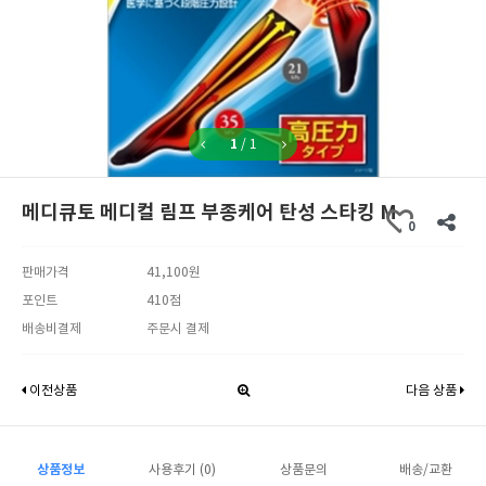
1
/
1
메디큐토 메디컬 림프 부종케어 탄성 스타킹 M
0
판매가격
41,100원
포인트
410점
배송비결제
주문시 결제
이전상품
다음 상품
상품정보
사용후기 (0)
상품문의
배송/교환