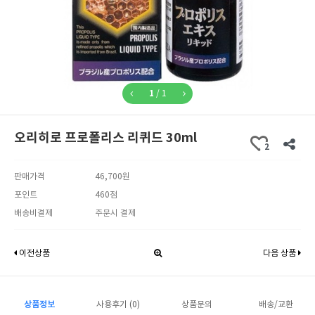
1
/
1
오리히로 프로폴리스 리퀴드 30ml
2
판매가격
46,700원
포인트
460점
배송비결제
주문시 결제
이전상품
다음 상품
상품정보
사용후기 (0)
상품문의
배송/교환