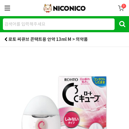
0
로토 씨큐브 콘택트용 안약 13ml M > 의약품