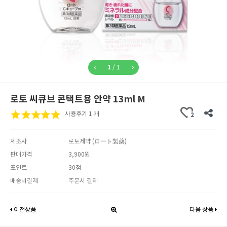
1
/
1
로토 씨큐브 콘택트용 안약 13ml M
사용후기 1 개
2
제조사
로토제약 (ロート製薬)
판매가격
3,900원
포인트
30점
배송비결제
주문시 결제
이전상품
다음 상품