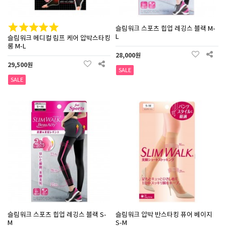
슬림워크 스포츠 힙업 레깅스 블랙 M-
L
슬림워크 메디컬 림프 케어 압박스타킹
롱 M-L
28,000원
29,500원
SALE
SALE
슬림워크 스포츠 힙업 레깅스 블랙 S-
슬림워크 압박 반스타킹 퓨어 베이지
M
S-M