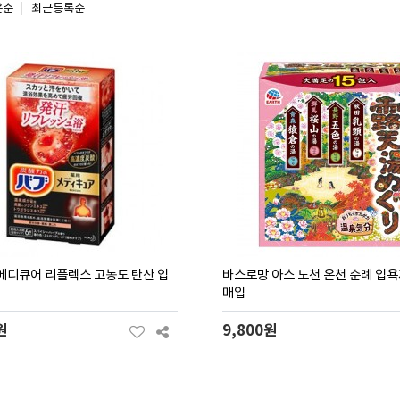
은순
최근등록순
메디큐어 리플렉스 고농도 탄산 입
바스로망 아스 노천 온천 순례 입욕제
매입
원
9,800원