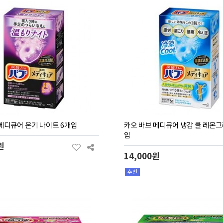
메디큐어 온기 나이트 6개입
카오 바브 메디큐어 냉감 쿨 레몬그
입
원
14,000원
추천