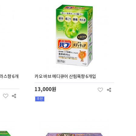
라스향 6개
카오 바브 메디큐어 산림욕향 6개입
13,000원
추천