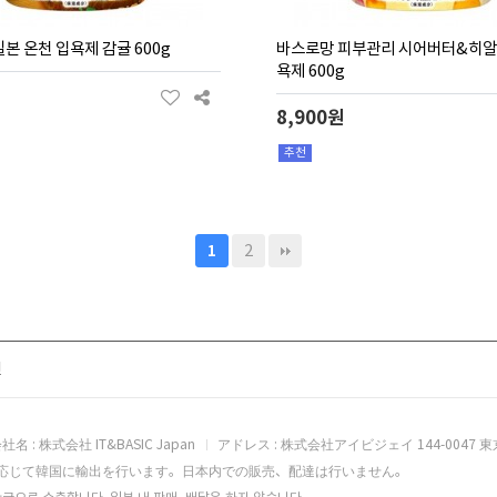
본 온천 입욕제 감귤 600g
바스로망 피부관리 시어버터&히알
욕제 600g
8,900원
추천
2
1
전
社名 : 株式会社 IT&BASIC Japan
アドレス : 株式会社アイビジェイ 144-0047 東
応じて韓国に輸出を行います。日本内での販売、配達は行いません。