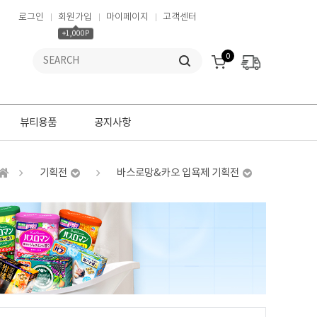
로그인
회원가입
마이페이지
고객센터
+1,000P
0
뷰티용품
공지사항
기획전
바스로망&카오 입욕제 기획전