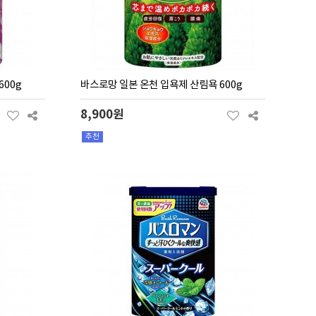
600g
바스로망 일본 온천 입욕제 산림욕 600g
8,900원
추천