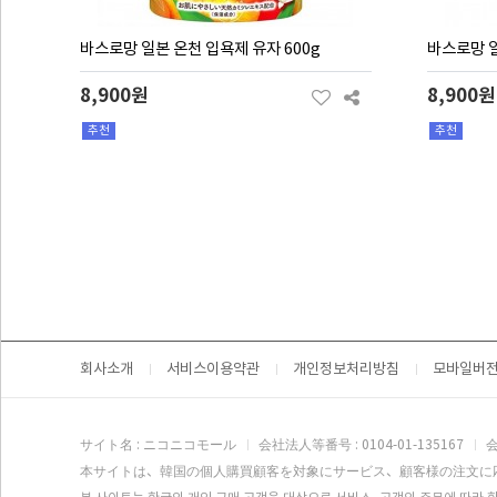
바스로망 일본 온천 입욕제 유자 600g
바스로망 일
8,900원
8,900원
추천
추천
맨끝
회사소개
서비스이용약관
개인정보처리방침
모바일버
サイト名 : ニコニコモール
会社法人等番号 : 0104-01-135167
会
本サイトは、韓国の個人購買顧客を対象にサービス、顧客様の注文に