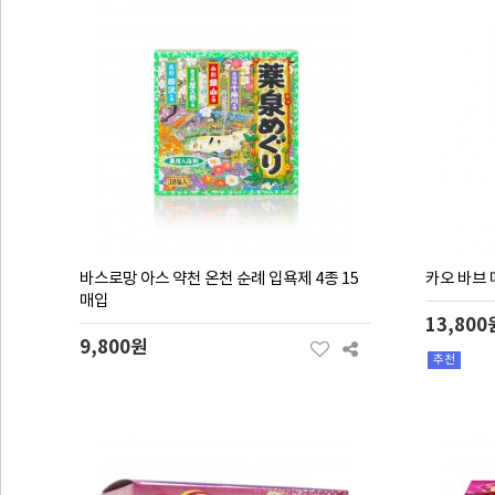
바스로망 아스 약천 온천 순례 입욕제 4종 15
카오 바브 
매입
13,800
9,800원
추천