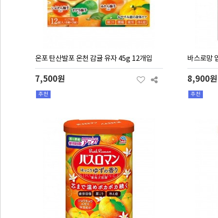
온포 탄산발포 온천 감귤 유자 45g 12개입
바스로망 입
7,500원
8,900원
추천
추천