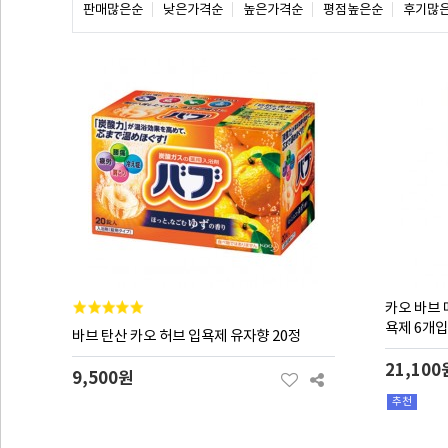
판매많은순
낮은가격순
높은가격순
평점높은순
후기많
카오 바브 
욕제 6개입
바브 탄산 카오 허브 입욕제 유자향 20정
21,100
9,500원
추천