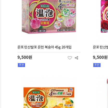
온포 탄산발포 온천 복숭아 45g 20개입
온포 탄산발
9,500원
9,500원
추천
추천