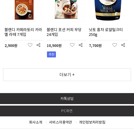
블렌디 카페라토리 카라
블렌디 포션 커피 무당
닛토 홍차 로얄밀크티
멜 라떼 7개입
24개입
250g
2,900원
10,900원
7,700원
추천
더보기 +
카톡상담
PC화면
회사소개
서비스이용약관
개인정보처리방침