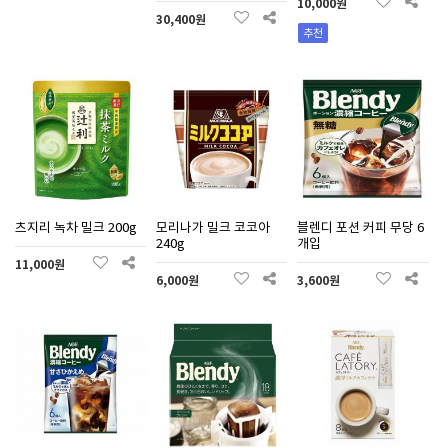
10,000원
30,400원
추천
츠지리 녹차 밀크 200g
모리나가 밀크 코코아
블렌디 포션 커피 무당 6
240g
개입
11,000원
6,000원
3,600원