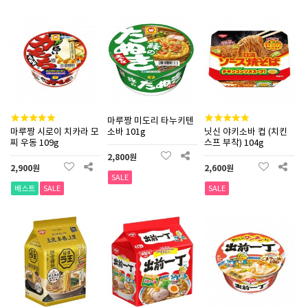
마루짱 미도리 타누키텐
마루짱 시로이 치카라 모
소바 101g
닛신 야키소바 컵 (치킨
찌 우동 109g
스프 부착) 104g
2,800원
2,900원
2,600원
SALE
베스트
SALE
SALE