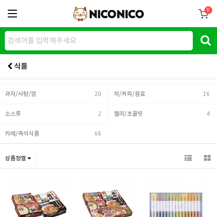
0
식품
과자/사탕/껌
20
차/커피/음료
16
소스류
2
젤리/초콜릿
4
카레/즉석식품
66
상품정렬