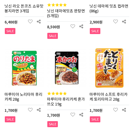
닛신 라오 돈코츠 쇼유맛
닛신 데마에 잇쵸 컵라면
봉지라면 3개입
닛신 데마에잇쵸 완탕면
(86g)
(5개입)
6,400원
2,900원
8,500원
SALE
SALE
SALE
마루미야 노리타마 후리
마루미야 소프트 후리카
카케 28g
마루미야 후리카케 혼가
케 토리타마고 28g
쓰오 19g
1,700원
1,700원
1,700원
SALE
SALE
SALE