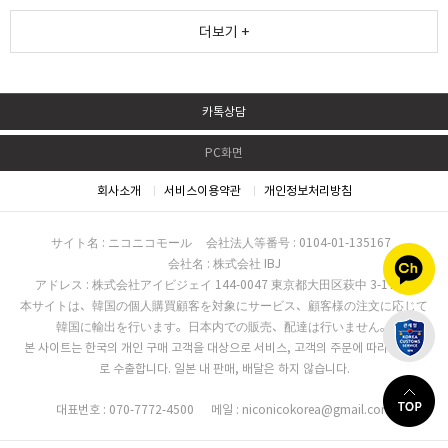
더보기 +
카톡상담
PC화면
회사소개
서비스이용약관
개인정보처리방침
サイト名 : ニコニコモール
会社法人等番号 : 0104-01-135167
会社名 : 株式会社 IBJ
アドレス : 株式会社アイビジェイ 144-0047 東京都大田区萩中 3-17-16
本サイトは、韓国の個人購買顧客を対象にサービス、顧客様の注文に応じて
韓国に輸出を行います。日本内での販売、配達は行いません。
본 사이트는 한국의 개인 구매 고객을 대상으로 서비스, 고객의 주문에 따라 한국으
로 수출합니다. 일본 내 판매, 배달은 하지 않습니다.
대표번호 : 070-7772-4500
메일 : niconicokorea@gmail.com