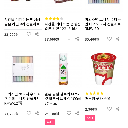
시간을 기다리는 번성점
미와소면 코니시 수타소
일본 라면 8끼 선물세트
시간을 기다리는 번성점
면 미와노니지 선물세트
일본 라면 12끼 선물세트
RMW-30
33,200원
37,600원
35,400원
미와소면 코니시 수타소
일본 당질 칼로리 80%
면 미와노니지 선물세트
컷 일본식 드레싱 180ml
마루짱 쿳타 쇼유
RMW-12
3병세트
2,900원
21,200원
23,700원
SALE
SALE