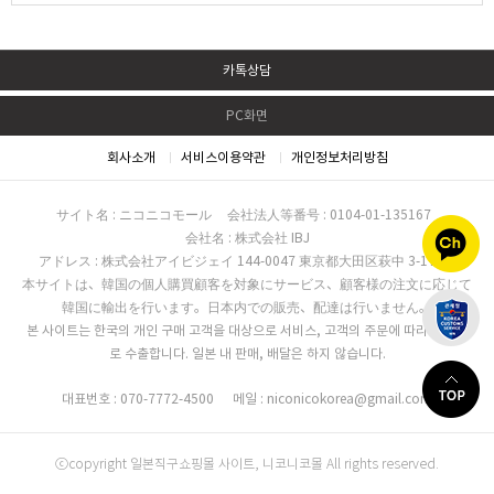
카톡상담
PC화면
회사소개
서비스이용약관
개인정보처리방침
サイト名 : ニコニコモール
会社法人等番号 : 0104-01-135167
会社名 : 株式会社 IBJ
アドレス : 株式会社アイビジェイ 144-0047 東京都大田区萩中 3-17-16
本サイトは、韓国の個人購買顧客を対象にサービス、顧客様の注文に応じて
韓国に輸出を行います。日本内での販売、配達は行いません。
본 사이트는 한국의 개인 구매 고객을 대상으로 서비스, 고객의 주문에 따라 한국으
로 수출합니다. 일본 내 판매, 배달은 하지 않습니다.
대표번호 : 070-7772-4500
메일 : niconicokorea@gmail.com
ⓒcopyright 일본직구쇼핑몰 사이트, 니코니코몰 All rights reserved.