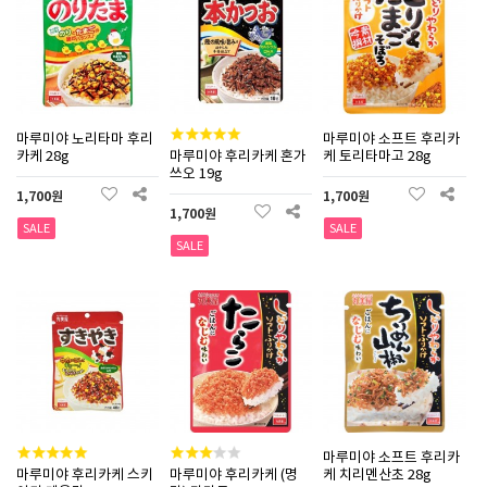
마루미야 노리타마 후리
마루미야 소프트 후리카
카케 28g
마루미야 후리카케 혼가
케 토리타마고 28g
쓰오 19g
1,700원
1,700원
1,700원
SALE
SALE
SALE
마루미야 소프트 후리카
마루미야 후리카케 스키
마루미야 후리카케 (명
케 치리멘산초 28g