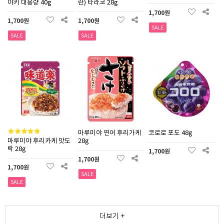
야키 대용량 40g
란) 타라코 28g
1,700원
1,700원
1,700원
SALE
SALE
SALE
마루미야 연어 후리가케
코로로 포도 48g
마루미야 후리카케 맛도
28g
락 28g
1,700원
1,700원
1,700원
SALE
SALE
더보기 +