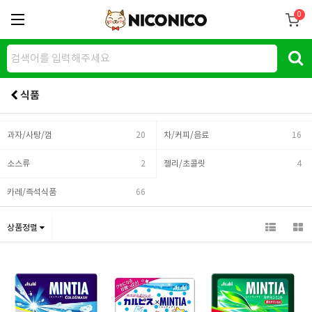
0
식품
과자/사탕/껌
20
차/커피/음료
16
소스류
2
젤리/초콜릿
4
카레/즉석식품
66
상품정렬