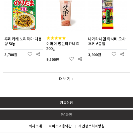
후리카케 노리타마 대용
나가타니엔 와사비 오차
량 58g
야마야 명란마요네즈
즈케 6봉입
200g
3,700원
3,900원
9,500원
더보기 +
카톡상담
PC화면
회사소개
서비스이용약관
개인정보처리방침