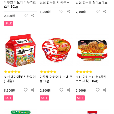
마루짱 미도리 타누키텐
닛신 컵누들 빅 씨푸드
닛신 컵누들 칠리토마토
소바 101g
3,000원
2,700원
2,800원
SALE
닛신 데마에잇쵸 완탕면
마루짱 아카이 키츠네 우
닛신 야키소바 컵 (치킨
(5개입)
동 96g
스프 부착) 104g
8,500원
2,900원
2,600원
SALE
SALE
SALE