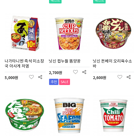
베스트
베스트
나가타니엔 즉석 미소장
닛신 컵누들 똠양꿍
닛신 돈베이 오리육수소
국 아사게 저염
바
2,700원
5,000원
2,600원
추천
SALE