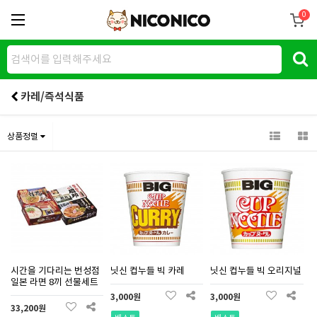
0
카레/즉석식품
상품정렬
시간을 기다리는 번성점
닛신 컵누들 빅 카레
닛신 컵누들 빅 오리지널
일본 라면 8끼 선물세트
3,000원
3,000원
33,200원